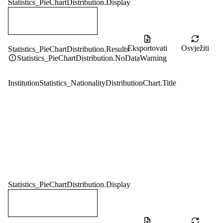
Statistics_PieChartDistribution.Display
Eksportovati
Osvježiti
Statistics_PieChartDistribution.Results
Statistics_PieChartDistribution.NoDataWarning
InstitutionStatistics_NationalityDistributionChart.Title
Statistics_PieChartDistribution.Display