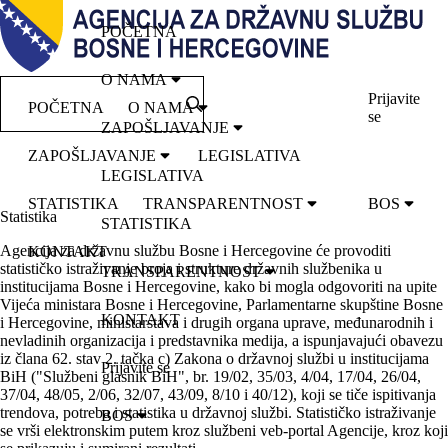
POČETNA
O NAMA
Prijavite
POČETNA
O NAMA
se
ZAPOŠLJAVANJE
ZAPOŠLJAVANJE
LEGISLATIVA
LEGISLATIVA
STATISTIKA
TRANSPARENTNOST
BOS
Statistika
STATISTIKA
Agencija za državnu službu Bosne i Hercegovine će provoditi
KONTAKT
statističko istraživanje broja i strukture državnih službenika u
TRANSPARENTNOST
institucijama Bosne i Hercegovine, kako bi mogla odgovoriti na upite
Vijeća ministara Bosne i Hercegovine, Parlamentarne skupštine Bosne
KONTAKT
i Hercegovine, ministarstava i drugih organa uprave, međunarodnih i
nevladinih organizacija i predstavnika medija, a ispunjavajući obavezu
iz člana 62. stav 2. tačka c) Zakona o državnoj službi u institucijama
Prijavite se
BiH ("Službeni glasnik BiH", br. 19/02, 35/03, 4/04, 17/04, 26/04,
37/04, 48/05, 2/06, 32/07, 43/09, 8/10 i 40/12), koji se tiče ispitivanja
trendova, potreba i statistika u državnoj službi. Statističko istraživanje
BOS
se vrši elektronskim putem kroz službeni veb-portal Agencije, kroz koji