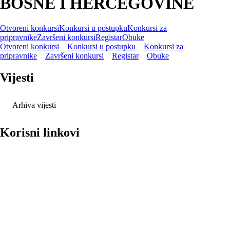
BOSNE I HERCEGOVINE
Otvoreni konkursi
Konkursi u postupku
Konkursi za
pripravnike
Završeni konkursi
Registar
Obuke
Otvoreni konkursi
Konkursi u postupku
Konkursi za
pripravnike
Završeni konkursi
Registar
Obuke
Vijesti
Arhiva vijesti
Korisni linkovi