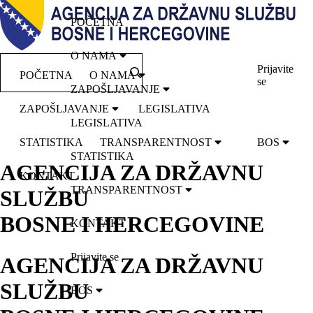
POČETNA
O NAMA
Prijavite
POČETNA
O NAMA
se
ZAPOŠLJAVANJE
ZAPOŠLJAVANJE
LEGISLATIVA
LEGISLATIVA
STATISTIKA
TRANSPARENTNOST
BOS
STATISTIKA
AGENCIJA ZA DRŽAVNU
KONTAKT
TRANSPARENTNOST
SLUŽBU
BOSNE I HERCEGOVINE
KONTAKT
Prijavite se
AGENCIJA ZA DRŽAVNU
SLUŽBU
BOS