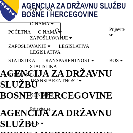
POČETNA
O NAMA
Prijavite
POČETNA
O NAMA
se
ZAPOŠLJAVANJE
ZAPOŠLJAVANJE
LEGISLATIVA
LEGISLATIVA
STATISTIKA
TRANSPARENTNOST
BOS
STATISTIKA
AGENCIJA ZA DRŽAVNU
KONTAKT
TRANSPARENTNOST
SLUŽBU
BOSNE I HERCEGOVINE
KONTAKT
Prijavite se
AGENCIJA ZA DRŽAVNU
SLUŽBU
BOS