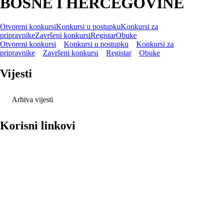
BOSNE I HERCEGOVINE
Otvoreni konkursi
Konkursi u postupku
Konkursi za
pripravnike
Završeni konkursi
Registar
Obuke
Otvoreni konkursi
Konkursi u postupku
Konkursi za
pripravnike
Završeni konkursi
Registar
Obuke
Vijesti
Arhiva vijesti
Korisni linkovi